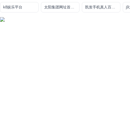
k8娱乐平台
太阳集团网址首页登录入口
凯发手机真人百家乐