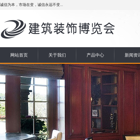
诚信为本，市场在变，诚信永远不变...
网站首页
关于我们
产品中心
新闻资