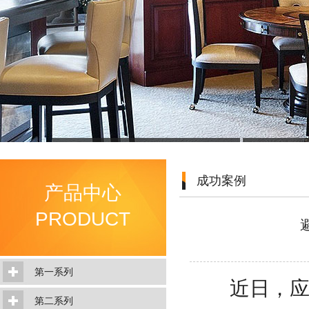
成功案例
产品中心
PRODUCT
第一系列
近日，应急管
第二系列