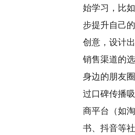
始学习，比
步提升自己
创意，设计
销售渠道的
身边的朋友
过口碑传播
商平台（如
书、抖音等