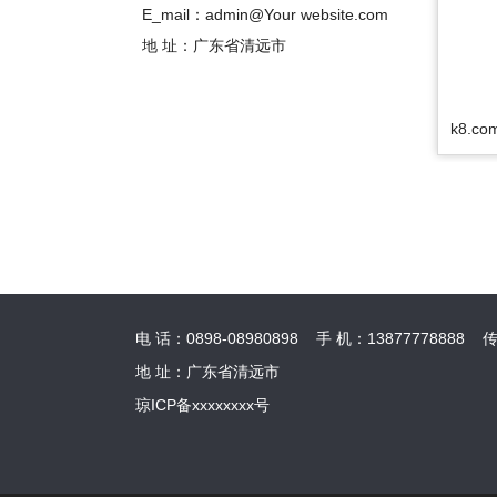
E_mail：admin@Your website.com
地 址：广东省清远市
k8.
电 话：0898-08980898 手 机：13877778888 传 真：
地 址：广东省清远市
琼ICP备xxxxxxxx号