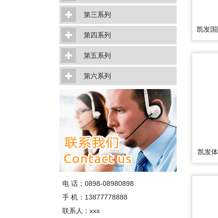
第三系列
凯发国
第四系列
第五系列
第六系列
凯发体
电 话：0898-08980898
手 机：13877778888
联系人：xxx