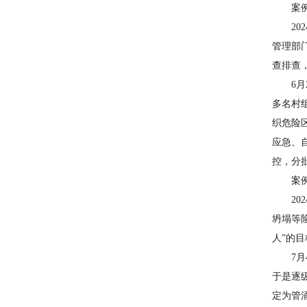
案例4
202
管理部
查排查，
6月2
多名村
织危险
应急、
控，分
案例5
202
坍塌等
人”的目
7月4
于是逐
定为管