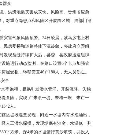
险群众
环境，洪涝地质灾害成灾快、风险高。贵州省应急
果，对重点隐患点和风险区开展跨区域、跨部门巡
。
质灾害气象风险预警。24日凌晨，紫马乡屯上村
缝、民房受损和道路整体下沉迹象，乡政府立即组
9时发现裂缝持续扩大后，县委、县政府迅速组织
控设施进行动态监测，在路口设置6个卡点加强管
房屋受损，转移安置46户180人，无人员伤亡。
汛安全
等含水率饱和，极易引发渗水管涌、开裂沉降、失稳
堤查险，实现了“未溃一堤、未垮一坝、未亡一
1342人。
在辖区堤段巡查发现，附近一水塘内有水泡涌出，
，经人工潜水探摸，发现塘底有沙窝，水温低，判
30平方米、深4米的水塘进行黄沙填筑，共投入