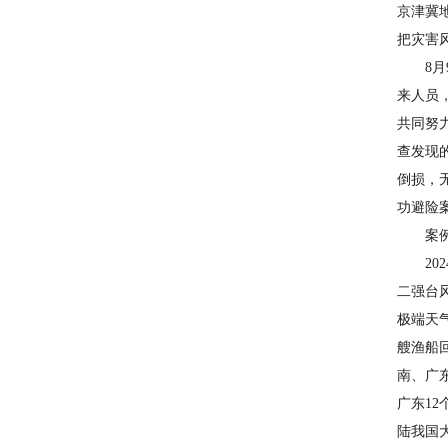
京津冀
把灾害
8月9
来人员
共同努
查发现
倒损，
功避险
案例1
202
二强台
极端天
艘渔船
南、广
广东1
陆我国