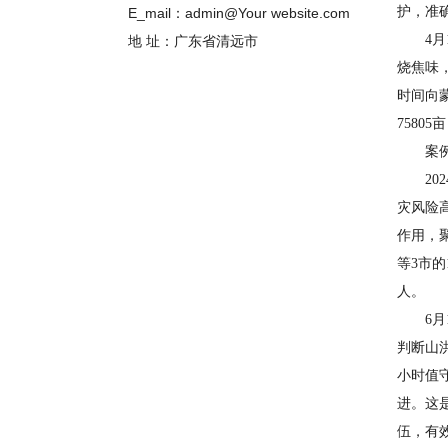
护，准
E_mail：admin@Your website.com
4月1
地 址：广东省清远市
烧焦味
时间向
7580
案例3
202
灾风险
作用，
等3市的
人。
6月1
判断山
小时值
进。这
伍，有