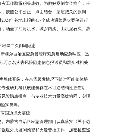
救灾工作取得积极成效。为做好案例宣传推广，带
队，按照公平公正、点面结合、层层把关的原则，
024年各地上报的437个成功避险避灾案例进行
例，涵盖了江河洪水、城乡内涝、山洪泥石流、滑
后房屋二次倒塌隐患
后，新疆尔自治区应急管理厅紧急启动应急响应，迅
织2万余名灾害风险隐患信息报送员和群众对相关
房墙体开裂，在余震频发情况下随时可能整体坍
经专业研判确认该建筑存在不可逆结构性损伤后，
展风险隐患排查，与专业技术力量高效协同，实现
的坚实屏障。
蒙两国边境火蔓延
境。内蒙古自治区应急管理部门认真落实《关于边
加强境外火监测预警和火源管控工作，加密检查巡