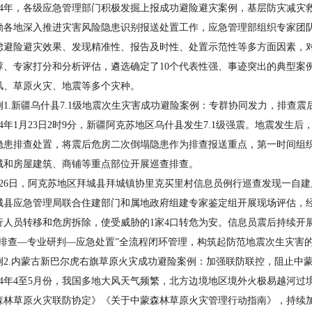
4年，各级应急管理部门积极发掘上报成功避险避灾案例，基层防灾减灾
励各地深入推进灾害风险隐患识别报送处置工作，应急管理部组织专家团
虑避险避灾效果、发现精准性、报告及时性、处置示范性等多方面因素，对2
荐、专家打分和分析评估，遴选确定了10个代表性强、事迹突出的典型案
风、草原火灾、地震等多个灾种。
.新疆乌什县7.1级地震次生灾害成功避险案例：专群协同发力，排查震
4年1月23日2时9分，新疆阿克苏地区乌什县发生7.1级强震。地震发生
隐患排查处置，将震后危房二次倒塌隐患作为排查报送重点，第一时间组
域和房屋建筑、商铺等重点部位开展巡查排查。
6日，阿克苏地区拜城县拜城镇协里克买里村信息员例行巡查发现一自建
城县应急管理局联合住建部门和属地政府组建专家鉴定组开展现场评估，
行人员转移和危房拆除，使受威胁的1家4口转危为安。信息员震后持续开
查排查—专业研判—应急处置”全流程闭环管理，构筑起防范地震次生灾害
.内蒙古新巴尔虎右旗草原火灾成功避险案例：加强联防联控，阻止中
4年4至5月份，我国多地大风天气频繁，北方边境地区境外火极易越河过
森林草原火灾联防协定》《关于中蒙森林草原火灾管理行动指南》，持续