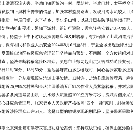
起山洪泥石流灾害。半扇门镇阿娘沟一村、团结村、半扇门村，太平桥乡
送员接到上游村庄传来的信息，加强本村监测巡查，发现河沟水流较大且
接报后，半扇门镇、太平桥乡、墨尔多山镇，以及丹巴县防汛抗旱指挥部
联防联动机制要求，通知下游村、组进行避险，紧急转移安置248户799人
案例，得益于上中下游联动预警响应和及时转移，有力保障了山洪沟道沿
保障村民和作业人员安全2024年8月6日至8日，宁夏全域出现强降水
宁夏回族自治区各级应急管理部门坚持靠前预防，不间断、全方位组织对
排查，坚决果断转移危险区群众。吴忠市上报两起山洪灾害成功避险案例
日11时30分、18时50分，盐池县麻黄山乡沙崾岘村、同心县张家塬乡
查排查时，分别发现报告沟道山洪险情。12时许，盐池县应急管理局、麻
域附近26户89名村民和长庆油田采油五厂91名作业人员紧急转移，并对涉
池县多条沟道暴发山洪，洪水最大流量超1000立方米每秒，流域两侧原采
同心县应急管理局、张家塬乡人民政府严格按照“四个一律”原则，封控涉
点附近涉险群众23户54人。这是典型的敏锐发现识别风险，坚决果断采
北京河北暴雨洪涝灾害成功避险案例：坚持底线思维，确保山区涉险群众应转尽