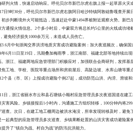
确研判火情，快速启动响应。呼伦贝尔市新巴尔虎右旗上报一起草原火灾
7日9时30分，呼伦贝尔市新巴尔虎右旗阿日哈沙特镇阿敦础鲁嘎查开展
，初步判断境外火可能抵边，迅速赶赴中蒙1494界桩附近观察火势。新
蒙方通报火情信息。2个多小时后，中蒙双方将总长约5公里的火线成功堵
5亩，避免经济损失1000余万元，未造成人员伤亡。
.6月中旬浙闽交界洪涝地质灾害成功避险案例：加大夜巡频次，确保国
4年6月11日至19日，汛期叠加梅雨季，浙江南部、福建北部等地持续出
高。浙江、福建两地应急管理部门积极应对，加强联合会商研判，发挥基层
聚焦工地、学校、医院等重点场所和房前屋后、高陡边坡、水库山塘等重
12个县（市、区）上报成功避险个例27起，成功防范山洪、内涝、滑坡和地
1日，浙江省丽水市云和县石塘镇小顺村应急管理员多次夜巡国道在建工
洪灾害风险。乡镇接报后1小时内，沟通施工方组织转移，100分钟内将2
守巡查。次日，在建工地工棚周边被洪水淹没，所幸发现转移及时，避免
是一起典型的应急管理员多次巡查、乡镇果断处置的山洪灾害成功避险案
效提升了“镇自为战、村自为战”的防汛抗洪能力。