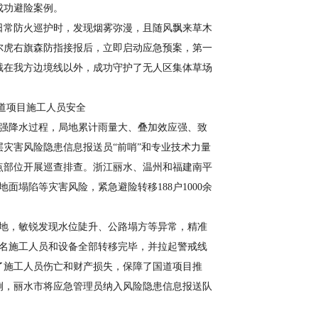
成功避险案例。
日常防火巡护时，发现烟雾弥漫，且随风飘来草木
巴尔虎右旗森防指接报后，立即启动应急预案，第一
截在我方边境线以外，成功守护了无人区集体草场
道项目施工人员安全
现强降水过程，局地累计雨量大、叠加效应强、致
灾害风险隐患信息报送员“前哨”和专业技术力量
点部位开展巡查排查。浙江丽水、温州和福建南平
面塌陷等灾害风险，紧急避险转移188户1000余
地，敏锐发现水位陡升、公路塌方等异常，精准
99名施工人员和设备全部转移完毕，并拉起警戒线
了施工人员伤亡和财产损失，保障了国道项目推
例，丽水市将应急管理员纳入风险隐患信息报送队