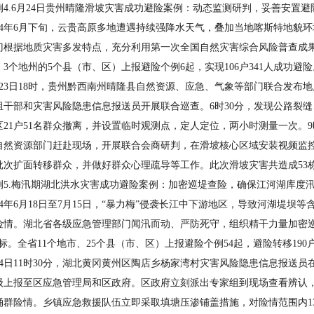
.6月24日贵州晴隆滑坡灾害成功避险案例：动态监测研判，妥善安置避
4年6月下旬，云贵高原多地遭遇持续强降水天气，叠加当地喀斯特地貌
门根据地质灾害多发特点，充分利用第一次全国自然灾害综合风险普查成
3个地州的5个县（市、区）上报避险个例6起，实现106户341人成功避险
3日18时，贵州黔西南州晴隆县自然资源、应急、气象等部门联合发布地
组干部和灾害风险隐患信息报送员开展联合巡查。6时30分，发现公路裂
区21户51名群众撤离，并设置临时观测点，定人定位，两小时测量一次。
自然资源部门赶赴现场，开展联合会商研判，在滑坡核心区域安装视频监
批次扩面转移群众，并做好群众心理疏导等工作。此次滑坡灾害共造成53栋
.梅汛期湖北洪水灾害成功避险案例：加密巡堤查险，确保江河湖库度
4年6月18日至7月15日，“暴力梅”侵袭长江中下游地区，导致河湖堤坝
险情。湖北省各级应急管理部门闻汛而动、严防死守，组织精干力量加密巡
标。全省11个地市、25个县（市、区）上报避险个例54起，避险转移190户
日11时30分，湖北黄冈黄州区陶店乡杨家湾村灾害风险隐患信息报送员
级上报至区应急管理局和区政府。区政府立刻派出专家组到现场查看辨认
涌群险情。乡镇应急救援队伍立即采取填塘压渗铺盖措施，对险情范围内13