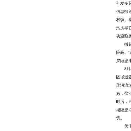
引发多
信息报
村镇。
汛抗旱
功避险
撤转，
险高。
展隐患
8月8
区域巡
莲河流
右，盐
时后，
塌隐患
例。
伏汛期