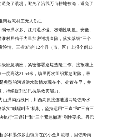
，成功避免了溃堤，避免了沿线万亩耕地被淹，避免了
淮南被淹村庄无人伤亡
大、编号洪水多、江河退水慢、极端性明显。安徽、
淮村居精干力量加密巡堤查险，落实落细“三个
险情。三省8市的12个县（市、区）上报个例13
四级应急响应，紧密部署巡堤查险工作。接报淮上
一度高达21.54米，镇里再次组织紧急避险，最
。这是典型的河道洪水险情发现在小、处置在早，并
查，持续提升防汛抗洪救灾能力。
力山洪沟沿线日，川西高原接连遭遇两轮强降水
实“喊醒叫应”机制，坚持运用“三查”和“三有三
执行“三避让”和“三个紧急撤离”刚性要求。丹巴
平桥乡和墨尔多山镇所在的小金川流域，因强降雨