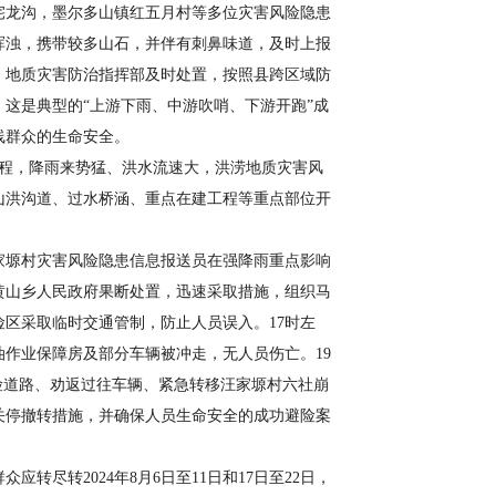
宅龙沟，墨尔多山镇红五月村等多位灾害风险隐患
浑浊，携带较多山石，并伴有刺鼻味道，及时上报
、地质灾害防治指挥部及时处置，按照县跨区域防
。这是典型的“上游下雨、中游吹哨、下游开跑”成
线群众的生命安全。
过程，降雨来势猛、洪水流速大，洪涝地质灾害风
山洪沟道、过水桥涵、重点在建工程等重点部位开
。
汪家塬村灾害风险隐患信息报送员在强降雨重点影响
黄山乡人民政府果断处置，迅速采取措施，组织马
险区采取临时交通管制，防止人员误入。17时左
油作业保障房及部分车辆被冲走，无人员伤亡。19
险道路、劝返过往车辆、紧急转移汪家塬村六社崩
取关停撤转措施，并确保人员生命安全的成功避险案
转2024年8月6日至11日和17日至22日，