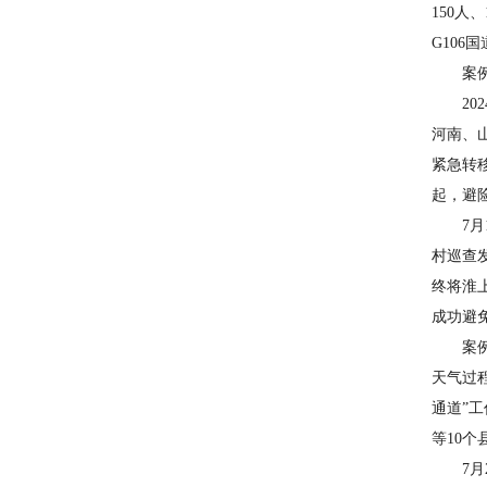
150
G106
案例6
202
河南、
紧急转
起，避险
7月1
村巡查
终将淮
成功避
案例7
天气过
通道”
等10个
7月2