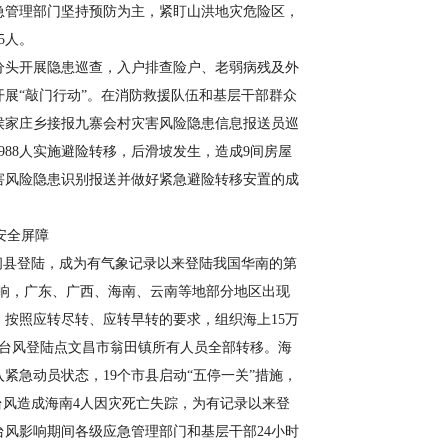
急管理部门坚持预防为主，紧盯山洪地灾危险区，
5人。
头开展隐患巡查，入户排查险户、老弱病残及外
展“敲门行动”。在消防救援队伍和基层干部群众
县侯家庄乡接报九寨会村灾害风险隐患信息报送员巡
988人实施避险转移，后滑坡发生，造成9间房屋
害风险隐患识别报送并做好紧急避险转移安置的成
安全屏障
徐闻县登陆，成为有气象记录以来登陆我国华南的第
其影响，广东、广西、海南、云南等地部分地区出现
按照应转尽转、应转早转的要求，组织海上15万
判台风登陆点文昌市翁田镇所有人员全部转移。海
紧急动员状态，19个市县启动“五停一关”措施，
台风造成海南4人因灾死亡失踪，为有记录以来登
风影响期间各级应急管理部门和基层干部24小时