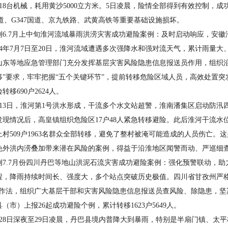
人、18台机械，耗用黄沙5000立方米。5日凌晨，险情全部得到有效控制
国道、G347国道、京九铁路、武黄高铁等重要基础设施损坏。
.7月上中旬淮河流域暴雨洪涝灾害成功避险案例：及时启动响应，安徽
4年7月7日至20日，淮河流域遭遇多次强降水和强对流天气，累计雨量
山东等地应急管理部门充分发挥基层灾害风险隐患信息报送员作用，组织沿
移”要求，牢牢把握“五个关键环节”，提前转移危险区域人员，高效处置突发
转移690户2624人。
3日，淮河第1号洪水形成，干流多个水文站超警，淮南潘集区启动防汛
发现情况后，高皇镇组织危险区17户48人紧急转移避险。此后淮河干流水位
上村509户1963名群众全部转移，避免了整村被淹可能造成的人员伤亡
免外洪内涝叠加带来潜在风险的案例，得益于沿淮地区闻警而动、严巡细
.7月份四川丹巴等地山洪泥石流灾害成功避险案例：强化预警联动，助
程，降雨持续时间长、强度大，多个站点突破历史极值。四川省甘孜州严格落
工作法，组织广大基层干部和灾害风险隐患信息报送员查风险、除隐患，坚决
县（市）上报26起成功避险个例，累计转移1623户5649人。
8日深夜至29日凌晨，丹巴县境内普降大到暴雨，特别是半扇门镇、太