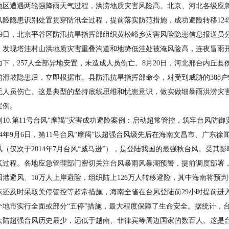
地区遭遇两轮强降雨天气过程，洪涝地质灾害风险高。北京、河北各级应
风险隐患识别处置贯穿防汛全过程，提前落实防范措施，成功避险转移124
日，北京平谷区防汛抗旱指挥部组织黄松峪乡灾害风险隐患信息报送员分
，发现塔洼村山洪地质灾害重叠沟道和地势低洼处被淹风险高，连夜冒雨开
力下，257人全部异地安置，未造成人员伤亡。8月20日，河北邢台内丘
的滑坡隐患后，立即根据市、县防汛抗旱指挥部命令，对受到威胁的388户
无人员伤亡。这是典型的坚持底线思维和忧患意识，做实做细暴雨洪涝灾
案例。
0.第11号台风“摩羯”灾害成功避险案例：启动超常管控，筑牢台风防御
4年9月6日，第11号台风“摩羯”以超强台风级先后在海南文昌市、广东
风（仅次于2014年7月台风“威马逊”），是登陆我国的最强秋台风。受
气过程。各地应急管理部门密切关注台风暴雨风暴潮预警，提前调度部署，
回港避风、10万人上岸避险，组织陆上128万人转移避险，其中海南将预
东还及时采取关停管控等超常措施，海南全省在台风登陆前29小时提前进入
2个地市实行全面或部分“五停”措施，最大程度保障了生命安全。据统计，
大陆超强台风历史最少，远低于越南、菲律宾等周边国家的数百人。这是台