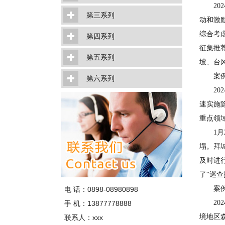
202
第三系列
动和激
综合考
第四系列
征集推
第五系列
坡、台
案例1
第六系列
202
速实施
重点领
1月2
塌。拜
及时进
了“巡
案例2
电 话：0898-08980898
202
手 机：13877778888
境地区
联系人：xxx