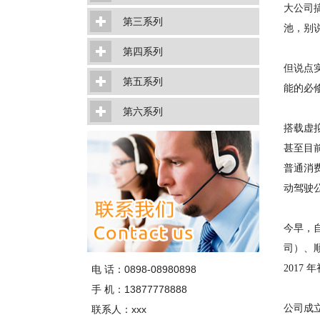
大公司
第三系列
池，别
第四系列
但说点
第五系列
能的必
第六系列
搭载虚
甚至目
普通消
动驾驶
今早，自
司）、顺
2017
电 话：0898-08980898
手 机：13877778888
公司成
联系人：xxx