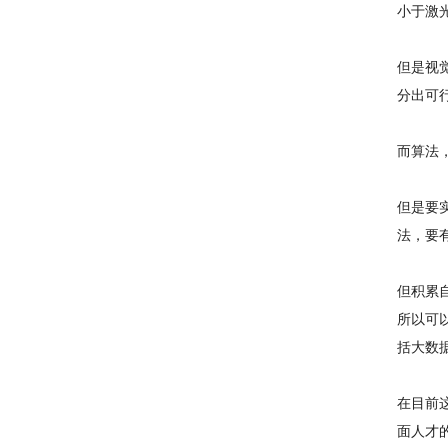
小于激
但是视
分出可
而算法，
但是要
法，要
但积累
所以可以
括大数据
在目前
面人才