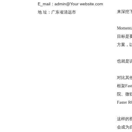
E_mail：admin@Your website.com
来深挖
地 址：广东省清远市
Mome
目标是
方案，
也就是说
对比其他
框架Fas
院、微
Faste
这样的
会成为