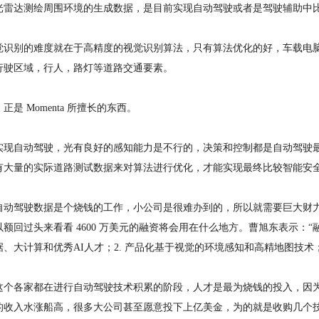
光雷达测绘周围环境的生成数据，是目前实现自动驾驶或者是驾驶辅助中
觉识别的难度就在于高精度的视觉识别算法，只有算法优化的好，车载电
行驶区域，行人，路灯等道路交通要素。
正是 Momenta 所擅长的东西。
实现自动驾驶，光有良好的感知能力是不行的，决策和控制都是自动驾驶
有大量的实际道路测试数据来对算法进行优化，才能实现最终比较智能安
自动驾驶数据是个烧钱的工作，小公司是很难办到的，所以就需要巨大财
额回过头来看看 4600 万美元的融资将会用在什么地方。曹旭东表示：“
、大计算和优秀AI人才；2. 产品化基于视觉的环境感知和高精地图技术；
这个各家都在进行自动驾驶技术积累的阶段，人才是最为烧钱的投入，因
的收入水涨船高，很多大公司甚至愿意投下上亿美金，为的就是收购几个