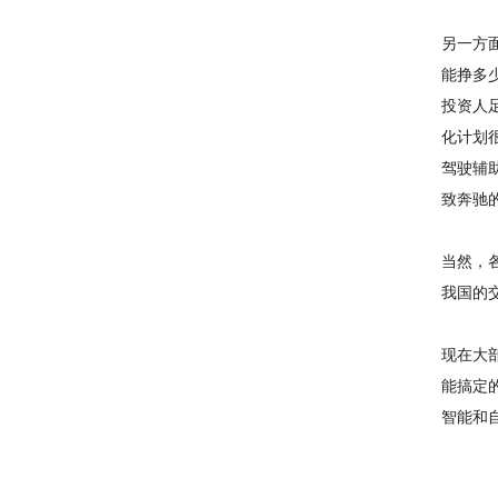
另一方
能挣多
投资人
化计划
驾驶辅
致奔驰
当然，各
我国的
现在大
能搞定的
智能和