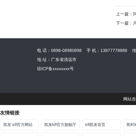
上一篇：
下一篇：
电 话：0898-08980898 手 机：13877778888 传 真：
地 址：广东省清远市
琼ICP备xxxxxxxx号
网站首
友情链接
凯发·k8官方网站
凯发k8官方旗舰厅
k8凯发首页