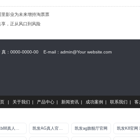
阿里影业为未来增持淘票票
共享，正从风口到风险
0000-0000-00 E-mail：admin@Your website.com
页
|
关于我们
|
产品中心
|
新闻资讯
|
成功案例
|
联系我们
|
客
凯时kb88真人盘口
凯发AG真人官方网站
凯发ag旗舰厅官网