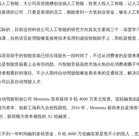
搞人工智能，大公司高管跳槽创业搞人工智能，投资人投人工智能，让人
说靠谱的公司，只要是靠谱的员工，都能拿到一大笔创业资金，够在人工
实际的，目前这些科技公司人工智能的研究方向其实主要就三个：深度学
修课，自然语言处理能够直接将技术实用到虚拟智能助手上，而机器视觉
拟语音助手的智能音箱已经出现挺长一段时间了，不过从消费者的反馈来
前是智能音箱看上去有些鸡肋。与智能音箱虽然市场火热但在消费者圈子
费者都看好的项目。不少人期待自动驾驶能够改善未来的交通状况，解决
公司以及自动驾驶人才。
动驾驶初创公司 Momenta 宣布获得 B 轮 4600 万美元投资。该轮
为资本、创新工场和九合创投跟投。2016 年，Momenta 获得来自蓝
 年初，获得顺为资本领投的 A1 轮融资 。
立不到一年时间融到多轮资金，B 轮 4600 万也确实算是笔不小的投入